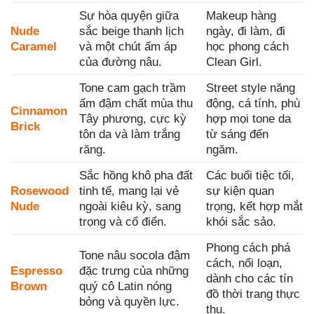
Sự hòa quyện giữa
Makeup hàng
Nude
sắc beige thanh lịch
ngày, đi làm, đi
Caramel
và một chút ấm áp
học phong cách
của đường nâu.
Clean Girl.
Tone cam gạch trầm
Street style năng
ấm đậm chất mùa thu
động, cá tính, phù
Cinnamon
Tây phương, cực kỳ
hợp mọi tone da
Brick
tôn da và làm trắng
từ sáng đến
răng.
ngăm.
Sắc hồng khô pha đất
Các buổi tiệc tối,
Rosewood
tinh tế, mang lại vẻ
sự kiện quan
Nude
ngoài kiêu kỳ, sang
trọng, kết hợp mắt
trọng và cổ điển.
khói sắc sảo.
Phong cách phá
Tone nâu socola đậm
cách, nổi loạn,
Espresso
đặc trưng của những
dành cho các tín
Brown
quý cô Latin nóng
đồ thời trang thực
bỏng và quyền lực.
thụ.