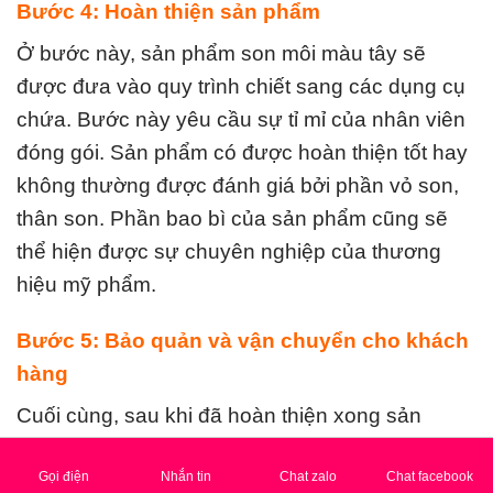
Bước 4: Hoàn thiện sản phẩm
Ở bước này, sản phẩm
son môi màu tây
sẽ
được đưa vào quy trình chiết sang các dụng cụ
chứa. Bước này yêu cầu sự tỉ mỉ của nhân viên
đóng gói. Sản phẩm có được hoàn thiện tốt hay
không thường được đánh giá bởi phần vỏ son,
thân son. Phần bao bì của sản phẩm cũng sẽ
thể hiện được sự chuyên nghiệp của thương
hiệu mỹ phẩm.
Bước 5: Bảo quản và vận chuyển cho khách
hàng
Cuối cùng, sau khi đã hoàn thiện xong sản
phẩm, đơn vị gia công sẽ bảo quản sản phẩm
Gọi điện
Nhắn tin
Chat zalo
Chat facebook
trong phòng kín với nhiệt độ và độ ẩm phù hợp.