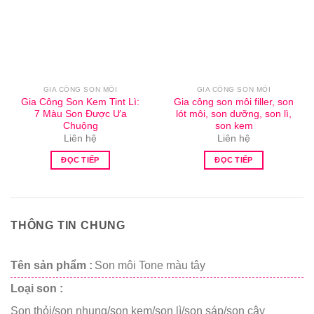
GIA CÔNG SON MÔI
GIA CÔNG SON MÔI
Gia Công Son Kem Tint Lì:
Gia công son môi filler, son
7 Màu Son Được Ưa
lót môi, son dưỡng, son lì,
Chuộng
son kem
Liên hệ
Liên hệ
ĐỌC TIẾP
ĐỌC TIẾP
THÔNG TIN CHUNG
Tên sản phẩm :
Son môi Tone màu tây
Loại son :
Son thỏi/son nhung/son kem/son lì/son sáp/son cây