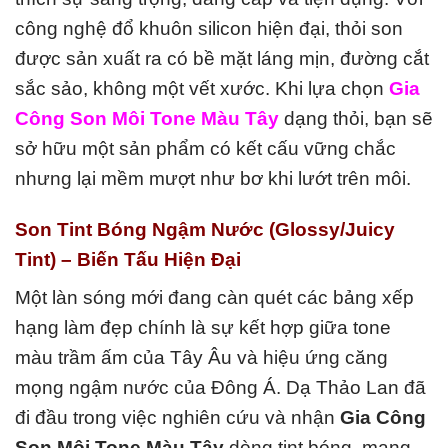
công nghệ đổ khuôn silicon hiện đại, thỏi son
được sản xuất ra có bề mặt láng mịn, đường cắt
sắc sảo, không một vết xước. Khi lựa chọn
Gia
Công Son Môi Tone Màu Tây
dạng thỏi, bạn sẽ
sở hữu một sản phẩm có kết cấu vững chắc
nhưng lại mềm mượt như bơ khi lướt trên môi.
Son Tint Bóng Ngậm Nước (Glossy/Juicy
Tint) – Biến Tấu Hiện Đại
Một làn sóng mới đang càn quét các bảng xếp
hạng làm đẹp chính là sự kết hợp giữa tone
màu trầm ấm của Tây Âu và hiệu ứng căng
mọng ngậm nước của Đông Á. Dạ Thảo Lan đã
đi đầu trong việc nghiên cứu và nhận
Gia Công
Son Môi Tone Màu Tây
dòng tint bóng, mang