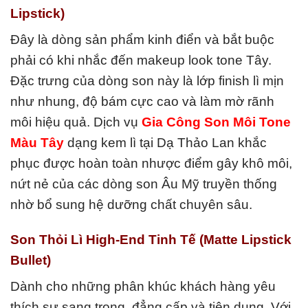
Lipstick)
Đây là dòng sản phẩm kinh điển và bắt buộc
phải có khi nhắc đến makeup look tone Tây.
Đặc trưng của dòng son này là lớp finish lì mịn
như nhung, độ bám cực cao và làm mờ rãnh
môi hiệu quả. Dịch vụ
Gia Công Son Môi Tone
Màu Tây
dạng kem lì tại Dạ Thảo Lan khắc
phục được hoàn toàn nhược điểm gây khô môi,
nứt nẻ của các dòng son Âu Mỹ truyền thống
nhờ bổ sung hệ dưỡng chất chuyên sâu.
Son Thỏi Lì High-End Tinh Tế (Matte Lipstick
Bullet)
Dành cho những phân khúc khách hàng yêu
thích sự sang trọng, đẳng cấp và tiện dụng. Với