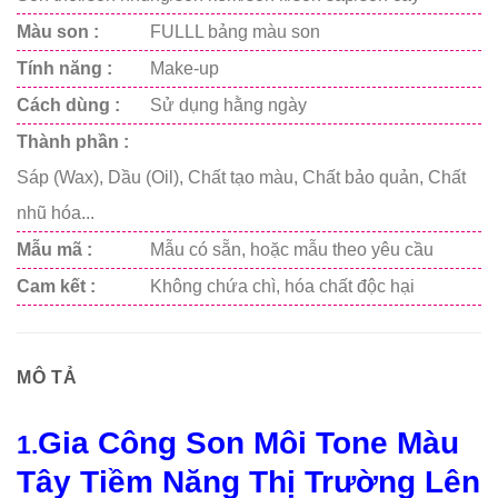
Màu son :
FULLL bảng màu son
Tính năng :
Make-up
Cách dùng :
Sử dụng hằng ngày
Thành phần :
Sáp (Wax), Dầu (Oil), Chất tạo màu, Chất bảo quản, Chất
nhũ hóa...
Mẫu mã :
Mẫu có sẵn, hoặc mẫu theo yêu cầu
Cam kết :
Không chứa chì, hóa chất độc hại
MÔ TẢ
Gia Công Son Môi Tone Màu
1.
Tây
Tiềm Năng Thị Trường Lên