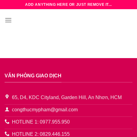
Bỏ
ADD ANYTHING HERE OR JUST REMOVE IT...
qua
nội
dung
VĂN PHÒNG GIAO DỊCH
65, D4, KDC Cityland, Garden Hill, An Nhơn, HCM
congthucmypham@gmail.com
HOTLINE 1: 0977.955.950
HOTLINE 2: 0829.446.155