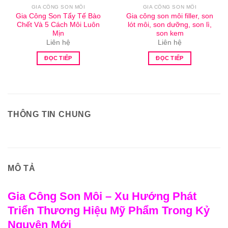
GIA CÔNG SON MÔI
GIA CÔNG SON MÔI
Gia Công Son Tẩy Tế Bào
Gia công son môi filler, son
Chết Và 5 Cách Môi Luôn
lót môi, son dưỡng, son lì,
Mịn
son kem
Liên hệ
Liên hệ
ĐỌC TIẾP
ĐỌC TIẾP
THÔNG TIN CHUNG
MÔ TẢ
Gia Công Son Môi – Xu Hướng Phát
Triển Thương Hiệu Mỹ Phẩm Trong Kỷ
Nguyên Mới