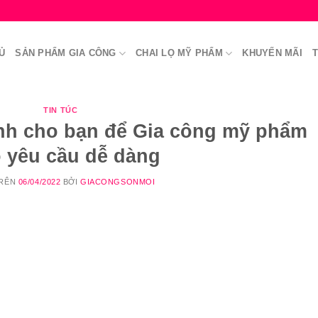
Ủ
SẢN PHẨM GIA CÔNG
CHAI LỌ MỸ PHẨM
KHUYẾN MÃI
T
TIN TÚC
nh cho bạn để Gia công mỹ phẩm
o yêu cầu dễ dàng
TRÊN
06/04/2022
BỞI
GIACONGSONMOI