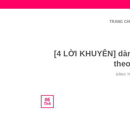
Bỏ
qua
nội
TRANG CH
dung
[4 LỜI KHUYÊN] dà
the
ĐĂNG 
06
Th4