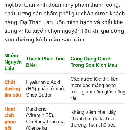
một bài toán kinh doanh mỹ phẩm thành công,
chất lượng sản phẩm phải giữ chân được khách
hàng. Dạ Thảo Lan luôn minh bạch và khắt khe
trong khâu tuyển chọn nguyên liệu khi
gia công
son dưỡng kích màu sau xăm
.
Nhóm
Thành Phần Tiêu
Công Dụng Chính
Nguyên
Biểu
Trong Son Kích Màu
Liệu
Cấp nước tức thì, làm
Chất
Hyaluronic Acid
mềm các mảng bong
dưỡng
(HA) phân tử nhỏ,
tróc, giảm cảm giác căng
ẩm sâu
Shea Butter
rát.
Hoạt
Panthenol
Kháng viêm nhẹ, đẩy
chất
(Vitamin B5),
nhanh tốc độ lành vết
phục
Chiết xuất rau má
thương, hạn chế sẹo.
hồi
(Centella)