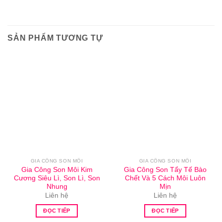
SẢN PHẨM TƯƠNG TỰ
GIA CÔNG SON MÔI
GIA CÔNG SON MÔI
Gia Công Son Môi Kim
Gia Công Son Tẩy Tế Bào
Cương Siêu Lì, Son Lì, Son
Chết Và 5 Cách Môi Luôn
Nhung
Mịn
Liên hệ
Liên hệ
ĐỌC TIẾP
ĐỌC TIẾP