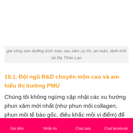
gia công son dưỡng kích màu sau xăm uy tín, an toàn, lành tính
tại Dạ Thảo Lan
10.1. Đội ngũ R&D chuyên môn cao và am
hiểu thị trường PMU
Chúng tôi không ngừng cập nhật các xu hướng
phun xăm mới nhất (như phun môi collagen,
phun môi tế bào gốc, điêu khắc môi vi điểm) để
điều chỉnh công thức
gia công son dưỡng
Gọi điện
Nhắn tin
Chat zalo
Chat facebook
kích màu sau xăm
sao cho tương thích hoàn