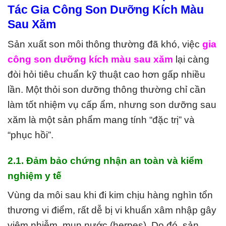
Tác Gia Công Son Dưỡng Kích Màu
Sau Xăm
Sản xuất son môi thông thường đã khó, việc
gia
công son dưỡng kích màu sau xăm
lại càng
đòi hỏi tiêu chuẩn kỹ thuật cao hơn gấp nhiều
lần. Một thỏi son dưỡng thông thường chỉ cần
làm tốt nhiệm vụ cấp ẩm, nhưng son dưỡng sau
xăm là một sản phẩm mang tính “đặc trị” và
“phục hồi”.
2.1. Đảm bảo chứng nhận an toàn và kiểm
nghiệm y tế
Vùng da môi sau khi đi kim chịu hàng nghìn tổn
thương vi điểm, rất dễ bị vi khuẩn xâm nhập gây
viêm nhiễm, mụn nước (herpes). Do đó, sản