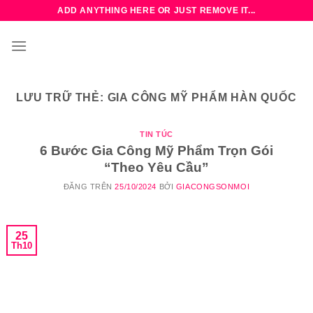
Bỏ
ADD ANYTHING HERE OR JUST REMOVE IT...
qua
nội
dung
LƯU TRỮ THẺ:
GIA CÔNG MỸ PHẨM HÀN QUỐC
TIN TÚC
6 Bước Gia Công Mỹ Phẩm Trọn Gói
“Theo Yêu Cầu”
ĐĂNG TRÊN
25/10/2024
BỞI
GIACONGSONMOI
25
Th10