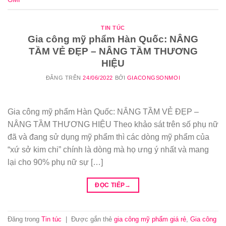
TIN TÚC
Gia công mỹ phẩm Hàn Quốc: NÂNG
TẦM VẺ ĐẸP – NÂNG TẦM THƯƠNG
HIỆU
ĐĂNG TRÊN
24/06/2022
BỞI
GIACONGSONMOI
Gia công mỹ phẩm Hàn Quốc: NÂNG TẦM VẺ ĐẸP –
NÂNG TẦM THƯƠNG HIỆU Theo khảo sát trên số phụ nữ
đã và đang sử dụng mỹ phẩm thì các dòng mỹ phẩm của
“xứ sở kim chi” chính là dòng mà họ ưng ý nhất và mang
lại cho 90% phụ nữ sự […]
ĐỌC TIẾP
→
Đăng trong
Tin túc
|
Được gắn thẻ
gia công mỹ phẩm giá rẻ
,
Gia công