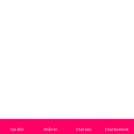
Gia công son bóng trong suốt chất lượng
Gọi điện
Nhắn tin
Chat zalo
Chat facebook