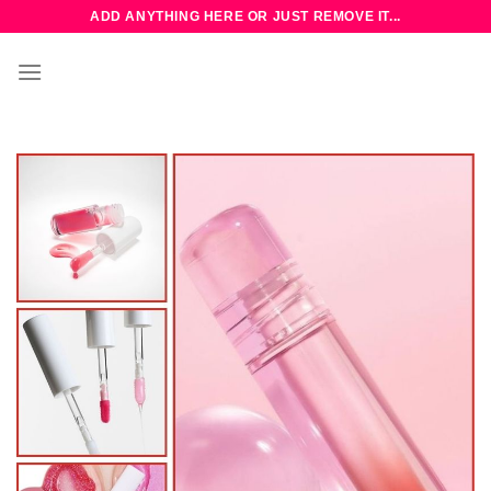
Bỏ
ADD ANYTHING HERE OR JUST REMOVE IT...
qua
nội
dung