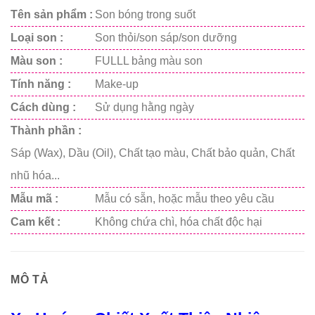
Tên sản phẩm :
Son bóng trong suốt
Loại son :
Son thỏi/son sáp/son dưỡng
Màu son :
FULLL bảng màu son
Tính năng :
Make-up
Cách dùng :
Sử dụng hằng ngày
Thành phần :
Sáp (Wax), Dầu (Oil), Chất tạo màu, Chất bảo quản, Chất
nhũ hóa...
Mẫu mã :
Mẫu có sẵn, hoặc mẫu theo yêu cầu
Cam kết :
Không chứa chì, hóa chất độc hại
MÔ TẢ