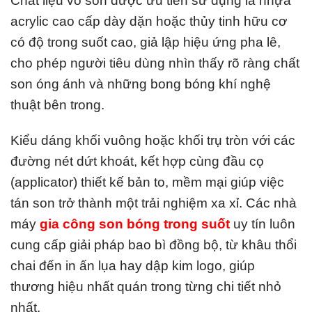
Chất liệu vỏ son được ưu tiên sử dụng là nhựa
acrylic cao cấp dày dặn hoặc thủy tinh hữu cơ
có độ trong suốt cao, giả lập hiệu ứng pha lê,
cho phép người tiêu dùng nhìn thấy rõ ràng chất
son óng ánh và những bong bóng khí nghệ
thuật bên trong.
Kiểu dáng khối vuông hoặc khối trụ tròn với các
đường nét dứt khoát, kết hợp cùng đầu cọ
(applicator) thiết kế bản to, mềm mại giúp việc
tán son trở thành một trải nghiệm xa xỉ. Các nhà
máy
gia công son bóng trong suốt
uy tín luôn
cung cấp giải pháp bao bì đồng bộ, từ khâu thổi
chai đến in ấn lụa hay dập kim logo, giúp
thương hiệu nhất quán trong từng chi tiết nhỏ
nhất.