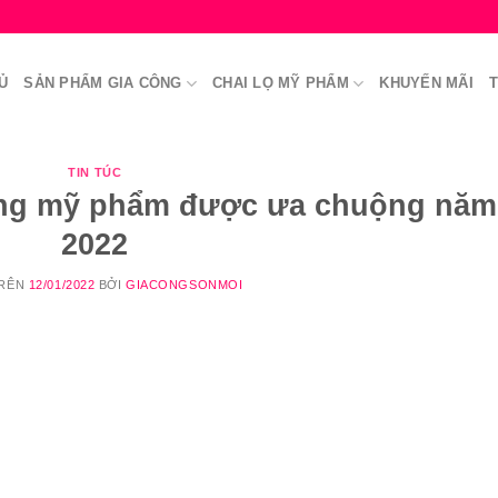
Ủ
SẢN PHẨM GIA CÔNG
CHAI LỌ MỸ PHẨM
KHUYẾN MÃI
T
TIN TÚC
ông mỹ phẩm được ưa chuộng năm
2022
TRÊN
12/01/2022
BỞI
GIACONGSONMOI