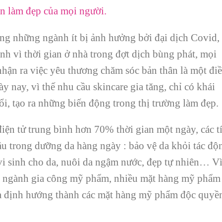
en làm đẹp của mọi người.
g những ngành ít bị ảnh hưởng bởi đại dịch Covid,
nh vì thời gian ở nhà trong đợt dịch bùng phát, mọi
hận ra việc yêu thương chăm sóc bản thân là một đi
y nay, vì thế nhu cầu skincare gia tăng, chỉ có khái
i, tạo ra những biến động trong thị trường làm đẹp.
iện tử trung bình hơn 70% thời gian một ngày, các t
u trong dưỡng da hàng ngày : bảo vệ da khỏi tác độ
vi sinh cho da, nuôi da ngậm nước, đẹp tự nhiên… V
ho ngành gia công mỹ phẩm, nhiều mặt hàng mỹ phẩm
à định hướng thành các mặt hàng mỹ phẩm độc quyề