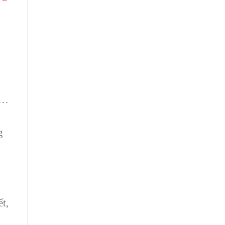
,…
g
t,