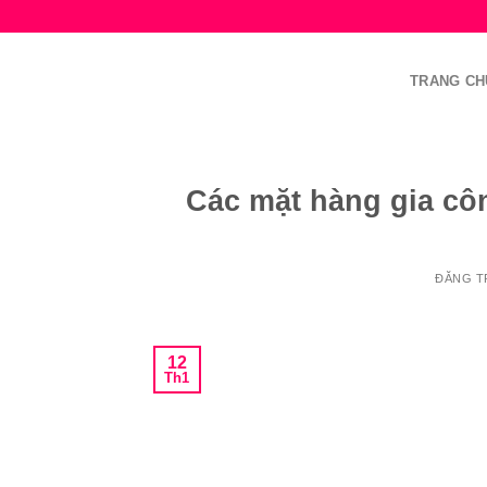
Bỏ
qua
nội
TRANG CH
dung
Các mặt hàng gia c
ĐĂNG 
12
Th1