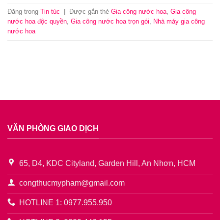
Đăng trong
Tin túc
|
Được gắn thẻ
Gia công nước hoa
,
Gia công
nước hoa độc quyền
,
Gia công nước hoa trọn gói
,
Nhà máy gia công
nước hoa
VĂN PHÒNG GIAO DỊCH
65, D4, KDC Cityland, Garden Hill, An Nhơn, HCM
congthucmypham@gmail.com
HOTLINE 1: 0977.955.950