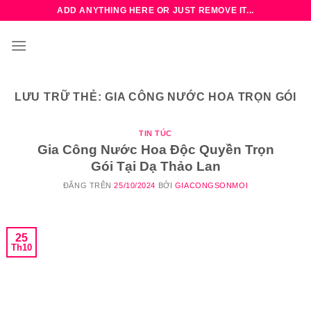
Bỏ
ADD ANYTHING HERE OR JUST REMOVE IT...
qua
nội
dung
LƯU TRỮ THẺ:
GIA CÔNG NƯỚC HOA TRỌN GÓI
TIN TÚC
Gia Công Nước Hoa Độc Quyền Trọn
Gói Tại Dạ Thảo Lan
ĐĂNG TRÊN
25/10/2024
BỞI
GIACONGSONMOI
25
Th10