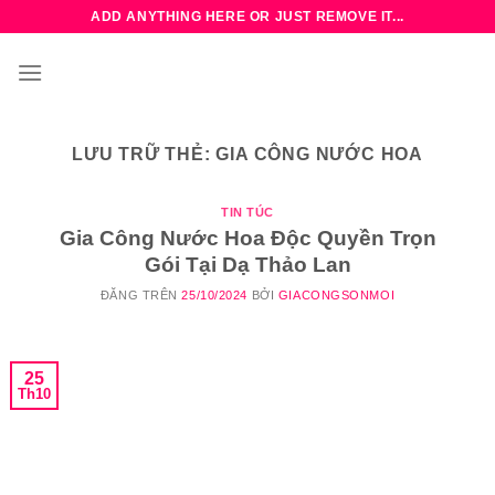
Bỏ
ADD ANYTHING HERE OR JUST REMOVE IT...
qua
nội
dung
LƯU TRỮ THẺ:
GIA CÔNG NƯỚC HOA
TIN TÚC
Gia Công Nước Hoa Độc Quyền Trọn
Gói Tại Dạ Thảo Lan
ĐĂNG TRÊN
25/10/2024
BỞI
GIACONGSONMOI
25
Th10