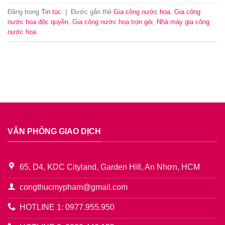
Đăng trong
Tin túc
|
Được gắn thẻ
Gia công nước hoa
,
Gia công
nước hoa độc quyền
,
Gia công nước hoa trọn gói
,
Nhà máy gia công
nước hoa
VĂN PHÒNG GIAO DỊCH
65, D4, KDC Cityland, Garden Hill, An Nhơn, HCM
congthucmypham@gmail.com
HOTLINE 1: 0977.955.950